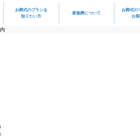
お葬式のプランを
お葬式の
家族葬について
知りたい方
お探
内
）
）