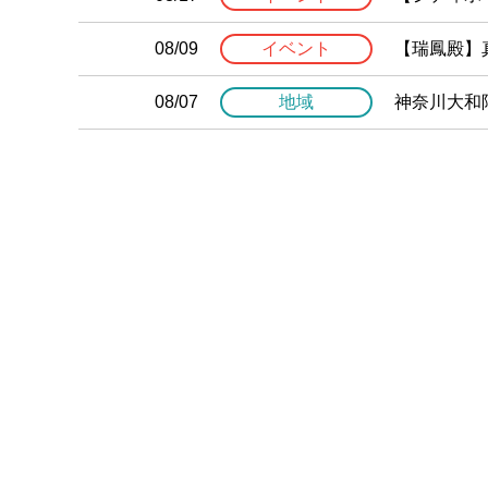
08/09
イベント
【瑞鳳殿】
08/07
地域
神奈川大和