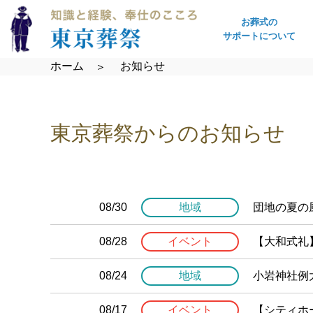
お葬式の
サポートについて
ホーム
お知らせ
東京葬祭からのお知らせ
08/30
地域
団地の夏の
08/28
イベント
【大和式礼】
08/24
地域
小岩神社例
08/17
イベント
【シティホー